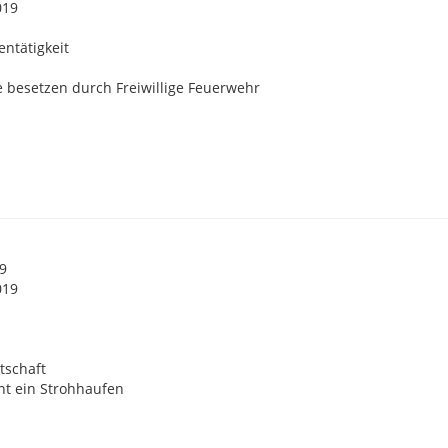
019
lentätigkeit
 besetzen durch Freiwillige Feuerwehr
19
019
tschaft
nt ein Strohhaufen