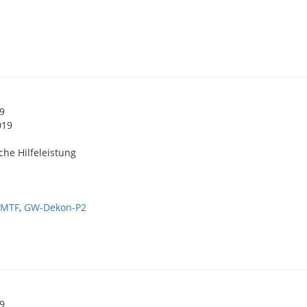
19
019
che Hilfeleistung
,
MTF
,
GW-Dekon-P2
19