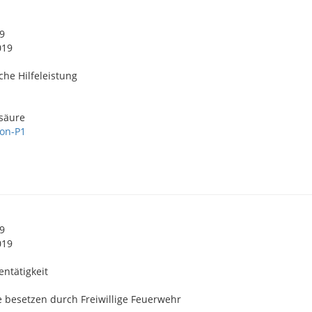
19
019
che Hilfeleistung
säure
on-P1
19
019
lentätigkeit
 besetzen durch Freiwillige Feuerwehr