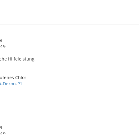
19
019
che Hilfeleistung
ufenes Chlor
-Dekon-P1
19
019