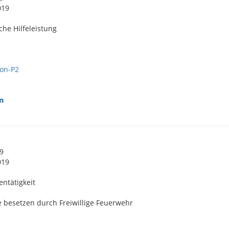
019
che Hilfeleistung
on-P2
n
19
019
lentätigkeit
 besetzen durch Freiwillige Feuerwehr
I