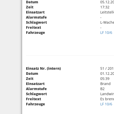
Datum
05.12.2
Zeit
17:32
Einsatzart
Leitstel
Alarmstufe
-
Schlagwort
L-Wache
Freitext
-
Fahrzeuge
LF 10/6
Einsatz Nr. (intern)
51 / 20
Datum
01.12.2
Zeit
05:39
Einsatzart
Brand
Alarmstufe
B2
Schlagwort
Landwir
Freitext
Es bren
Fahrzeuge
LF 10/6