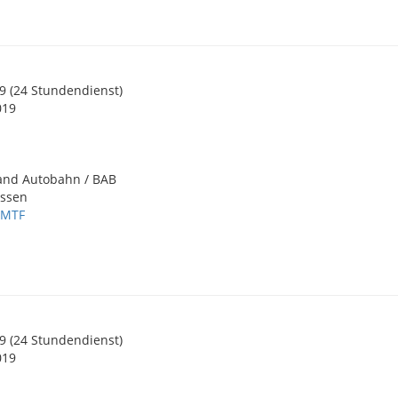
19 (24 Stundendienst)
019
and Autobahn / BAB
Essen
,
MTF
19 (24 Stundendienst)
019