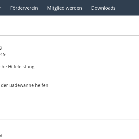
r
Förderverein
Mitglied werden
Downloads
19
019
che Hilfeleistung
s der Badewanne helfen
19