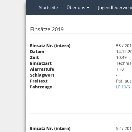
Startseite
Über uns
Jugendfeuerweh
Einsätze 2019
Einsatz Nr. (intern)
53 / 20
Datum
14.12.2
Zeit
10:49
Einsatzart
Technis
Alarmstufe
TH0
Schlagwort
-
Freitext
Pat. au
Fahrzeuge
LF 10/6
Einsatz Nr. (intern)
52 / 20